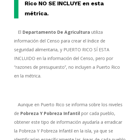
Rico NO SE INCLUYE en esta
métrica.
El
Departamento De Agricultura
utiliza
información
del
C
enso para crear el
índice
de
seguridad alimentaria, y PUERTO RICO S
Í
ESTA
INCLUIDO en la
información
del
C
enso, pero por
“
razones de presupuesto
’
’
, no incluyen a Puerto Rico
en la métrica.
Aunque en Puerto Rico se informa sobre los niveles
de
P
obreza
Y Pobreza Infantil
por cada pueblo,
obtener este tipo de información ayudaría a erradicar
la
Pobreza
Y Pobreza Infantil
en la isla, ya que se
identificarían específicamente las áreas de cada pueblo